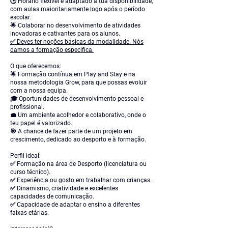
🕒 Horário flexível e adaptado à tua disponibilidade,
com aulas maioritariamente logo após o período
escolar.
🌟 Colaborar no desenvolvimento de atividades
inovadoras e cativantes para os alunos.
✅ Deves ter noções básicas da modalidade. Nós
damos a formação especifica.
O que oferecemos:
🌟 Formação contínua em Play and Stay e na
nossa metodologia Grow, para que possas evoluir
com a nossa equipa.
🎓 Oportunidades de desenvolvimento pessoal e
profissional.
💼 Um ambiente acolhedor e colaborativo, onde o
teu papel é valorizado.
🎯 A chance de fazer parte de um projeto em
crescimento, dedicado ao desporto e à formação.
Perfil ideal:
✅ Formação na área de Desporto (licenciatura ou
curso técnico).
✅ Experiência ou gosto em trabalhar com crianças.
✅ Dinamismo, criatividade e excelentes
capacidades de comunicação.
✅ Capacidade de adaptar o ensino a diferentes
faixas etárias.