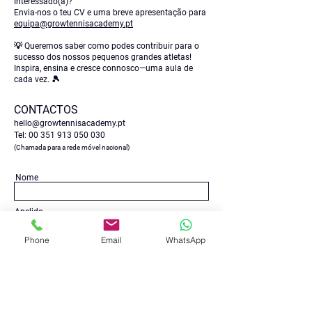
Interessado(a)?
Envia-nos o teu CV e uma breve apresentação para
equipa@growtennisacademy.pt
💡 Queremos saber como podes contribuir para o
sucesso dos nossos pequenos grandes atletas!
Inspira, ensina e cresce connosco—uma aula de
cada vez. 🎾
CONTACTOS
hello@growtennisacademy.pt
Tel:
00 351 913 050 030
(Chamada para a rede móvel nacional)
Nome
Apelido
Phone
Email
WhatsApp
Email
Telefone